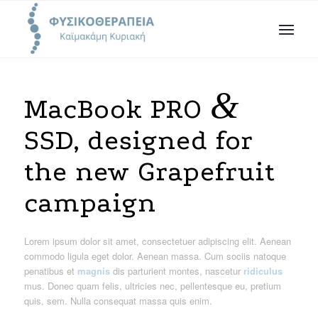
&
MacBook PRO
SSD, designed for
the new Grapefruit
campaign
Lorem ipsum dolor sit amet, consectetuer adipiscing elit. Aenean
commodo ligula eget dolor. Aenean massa. Cum sociis natoque
penatibus et
magnis
dis parturient montes, nascetur
ridiculus
mus. Donec quam felis, ultricies nec, pellentesque eu, pretium
quis, sem. Nulla consequat massa quis enim.