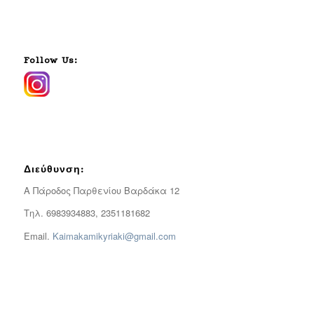
Follow Us:
Διεύθυνση:
Α Πάροδος Παρθενίου Βαρδάκα 12
Τηλ. 6983934883, 2351181682
Email.
Kaimakamikyriaki@gmail.com