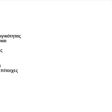
Υπηρεσίες
Εξοπλισμός
Παθήσεις
Επικοινωνία
ργικότητας
και
ής
ά
πίτοιχες