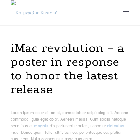
iMac revolution – a
poster in response
to honor the latest
release
Lorem ipsum dolor sit amet, consectetuer adipiscing elit. Aenean
commodo ligula eget dolor. Aenean massa. Cum sociis natoque
penatibus et
magnis
dis parturient montes, nascetur
ridiculus
mus. Donec quam felis, ultricies nec, pellentesque eu, pretium
quis, sem. Nulla consequat massa quis enim.