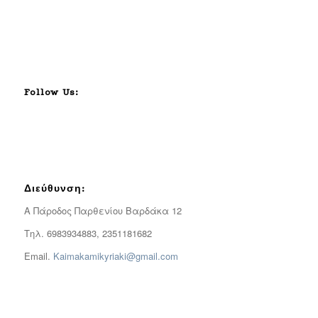
Follow Us:
Διεύθυνση:
Α Πάροδος Παρθενίου Βαρδάκα 12
Τηλ. 6983934883, 2351181682
Email.
Kaimakamikyriaki@gmail.com